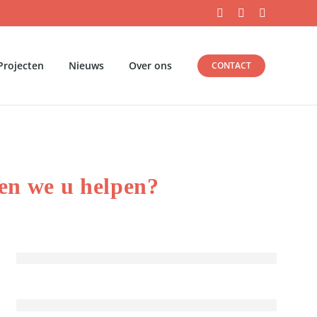
E-
YouTube
LinkedIn
mail
Projecten
Nieuws
Over ons
CONTACT
en we u helpen?