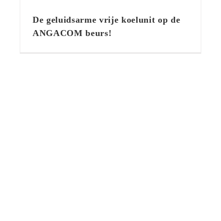
De geluidsarme vrije koelunit op
de ANGACOM beurs!
De geluidsarme vrije koelunit op de
ANGACOM beurs!