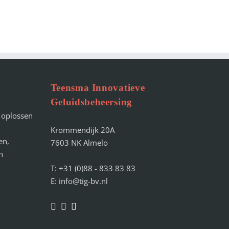
Teensma Innovatieve
Geluidsbeheersing
t oplossen
Krommendijk 20A
en,
7603 NK Almelo
n
T: +31 (0)88 - 833 83 83
E: info@tig-bv.nl