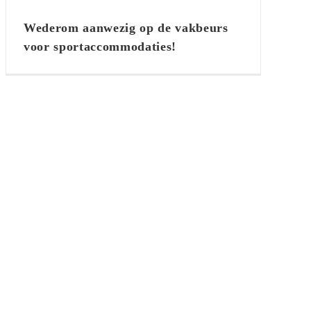
vakbeurs voor
Wederom aanwezig op de vakbeurs
sportaccommodaties!
voor sportaccommodaties!