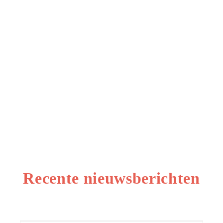
Diverse aanpassingen
Wasstraat Noordwijkerhout –
Diverse aanpassingen
Recente nieuwsberichten