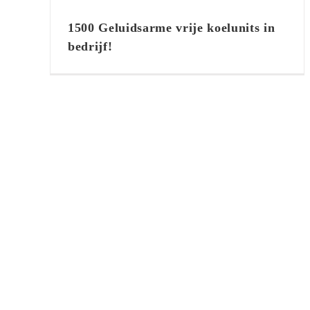
1500 Geluidsarme vrije koelunits
in bedrijf!
1500 Geluidsarme vrije koelunits in
bedrijf!